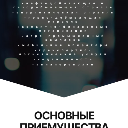
нефтедобывающая и
газодобывающая отрасль
энергетическая отрасль
горно-добывающая
отрасль
кредитно-финансовые
организации
агро-промышленный
комплекс
мобильные операторы
транспортно-
логистические услуги
недвижимость
авиаперевозки
ОСНОВНЫЕ
ПРИЕМУЩЕСТВА