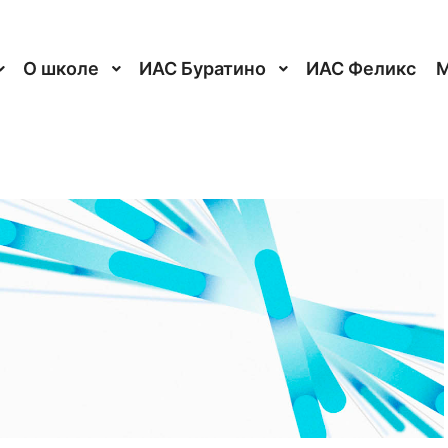
О школе
ИАС Буратино
ИАС Феликс
М